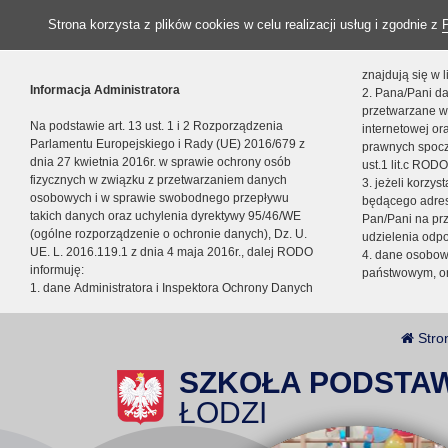
Strona korzysta z plików cookies w celu realizacji usług i zgodnie z
znajdują się w
Informacja Administratora
2. Pana/Pani da
przetwarzane w
Na podstawie art. 13 ust. 1 i 2 Rozporządzenia
internetowej o
Parlamentu Europejskiego i Rady (UE) 2016/679 z
prawnych spocz
dnia 27 kwietnia 2016r. w sprawie ochrony osób
ust.1 lit.c RODO
fizycznych w związku z przetwarzaniem danych
3. jeżeli korzy
osobowych i w sprawie swobodnego przepływu
będącego adres
takich danych oraz uchylenia dyrektywy 95/46/WE
Pan/Pani na pr
(ogólne rozporządzenie o ochronie danych), Dz. U.
udzielenia odp
UE. L. 2016.119.1 z dnia 4 maja 2016r., dalej RODO
4. dane osobo
informuję:
państwowym, or
1. dane Administratora i Inspektora Ochrony Danych
Stro
SZKOŁA PODSTA
ŁODZI