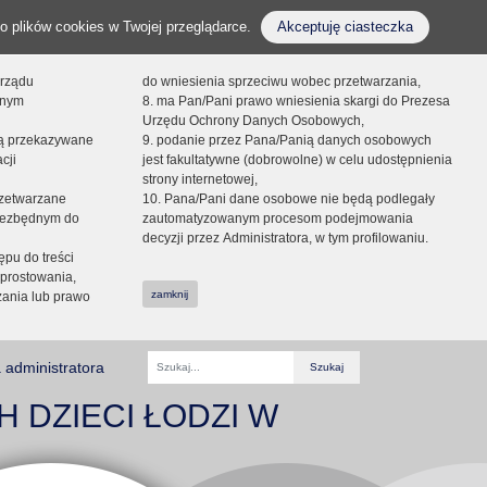
o plików cookies w Twojej przeglądarce.
Akceptuję ciasteczka
orządu
do wniesienia sprzeciwu wobec przetwarzania,
onym
8. ma Pan/Pani prawo wniesienia skargi do Prezesa
Urzędu Ochrony Danych Osobowych,
dą przekazywane
9. podanie przez Pana/Panią danych osobowych
cji
jest fakultatywne (dobrowolne) w celu udostępnienia
strony internetowej,
zetwarzane
10. Pana/Pani dane osobowe nie będą podlegały
niezbędnym do
zautomatyzowanym procesom podejmowania
decyzji przez Administratora, w tym profilowaniu.
ępu do treści
prostowania,
zamknij
zania lub prawo
 administratora
Fraza
H DZIECI ŁODZI W