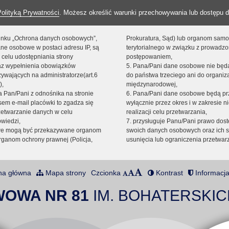
Polityką Prywatności
. Możesz określić warunki przechowywania lub dostępu d
 linku „Ochrona danych osobowych”,
Prokuratura, Sąd) lub organom sam
ne osobowe w postaci adresu IP, są
terytorialnego w związku z prowadz
 celu udostępniania strony
postępowaniem,
raz wypełnienia obowiązków
5. Pana/Pani dane osobowe nie bę
ywających na administratorze(art.6
do państwa trzeciego ani do organiza
),
międzynarodowej,
sta Pan/Pani z odnośnika na stronie
6. Pana/Pani dane osobowe będą pr
em e-mail placówki to zgadza się
wyłącznie przez okres i w zakresie 
zetwarzanie danych w celu
realizacji celu przetwarzania,
owiedzi,
7. przysługuje Panu/Pani prawo dost
we mogą być przekazywane organom
swoich danych osobowych oraz ich s
ganom ochrony prawnej (Policja,
usunięcia lub ograniczenia przetwar
na główna
Mapa strony
Czcionka
Kontrast
Informacja
WOWA NR 81
IM. BOHATERSKIC