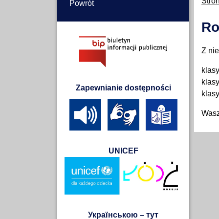
Stro
Powrót
Ro
Z ni
klasy
klasy
Zapewnianie dostępności
klasy
Wasz
UNICEF
Українською – тут