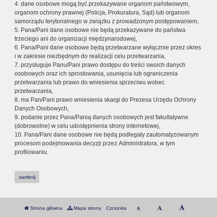
4. dane osobowe mogą być przekazywane organom państwowym,
organom ochrony prawnej (Policja, Prokuratura, Sąd) lub organom
samorządu terytorialnego w związku z prowadzonym postępowaniem,
5. Pana/Pani dane osobowe nie będą przekazywane do państwa
trzeciego ani do organizacji międzynarodowej,
6. Pana/Pani dane osobowe będą przetwarzane wyłącznie przez okres
i w zakresie niezbędnym do realizacji celu przetwarzania,
7. przysługuje Panu/Pani prawo dostępu do treści swoich danych
osobowych oraz ich sprostowania, usunięcia lub ograniczenia
przetwarzania lub prawo do wniesienia sprzeciwu wobec
przetwarzania,
8. ma Pan/Pani prawo wniesienia skargi do Prezesa Urzędu Ochrony
Danych Osobowych,
9. podanie przez Pana/Panią danych osobowych jest fakultatywne
(dobrowolne) w celu udostępnienia strony internetowej,
10. Pana/Pani dane osobowe nie będą podlegały zautomatyzowanym
procesom podejmowania decyzji przez Administratora, w tym
profilowaniu.
zamknij
Strona główna
Mapa strony
Czcionka