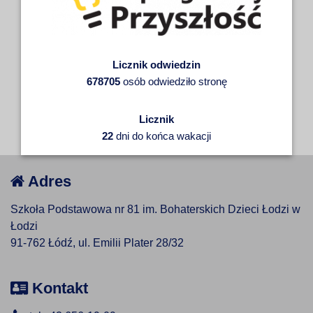
Licznik odwiedzin
678705
osób odwiedziło stronę
Licznik
22
dni do końca wakacji
Adres
Szkoła Podstawowa nr 81 im. Bohaterskich Dzieci Łodzi w
Łodzi
91-762 Łódź, ul. Emilii Plater 28/32
Kontakt