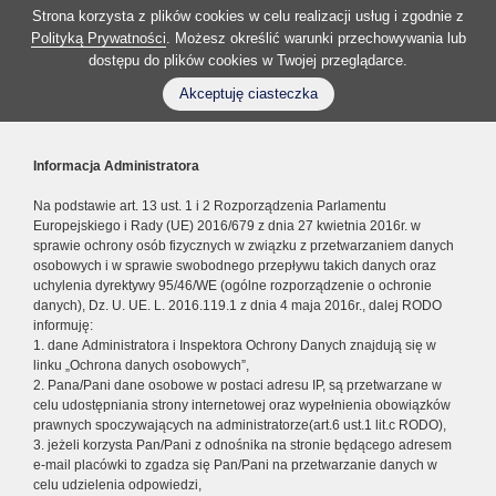
Strona korzysta z plików cookies w celu realizacji usług i zgodnie z
Polityką Prywatności
. Możesz określić warunki przechowywania lub
dostępu do plików cookies w Twojej przeglądarce.
Akceptuję ciasteczka
Informacja Administratora
Na podstawie art. 13 ust. 1 i 2 Rozporządzenia Parlamentu
Europejskiego i Rady (UE) 2016/679 z dnia 27 kwietnia 2016r. w
sprawie ochrony osób fizycznych w związku z przetwarzaniem danych
osobowych i w sprawie swobodnego przepływu takich danych oraz
uchylenia dyrektywy 95/46/WE (ogólne rozporządzenie o ochronie
danych), Dz. U. UE. L. 2016.119.1 z dnia 4 maja 2016r., dalej RODO
informuję:
1. dane Administratora i Inspektora Ochrony Danych znajdują się w
linku „Ochrona danych osobowych”,
2. Pana/Pani dane osobowe w postaci adresu IP, są przetwarzane w
celu udostępniania strony internetowej oraz wypełnienia obowiązków
prawnych spoczywających na administratorze(art.6 ust.1 lit.c RODO),
3. jeżeli korzysta Pan/Pani z odnośnika na stronie będącego adresem
e-mail placówki to zgadza się Pan/Pani na przetwarzanie danych w
celu udzielenia odpowiedzi,