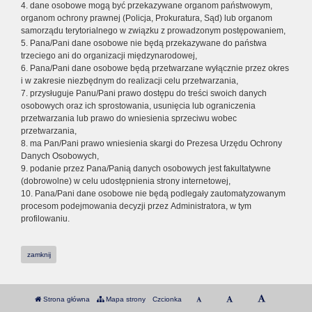
4. dane osobowe mogą być przekazywane organom państwowym,
organom ochrony prawnej (Policja, Prokuratura, Sąd) lub organom
samorządu terytorialnego w związku z prowadzonym postępowaniem,
5. Pana/Pani dane osobowe nie będą przekazywane do państwa
trzeciego ani do organizacji międzynarodowej,
6. Pana/Pani dane osobowe będą przetwarzane wyłącznie przez okres
i w zakresie niezbędnym do realizacji celu przetwarzania,
7. przysługuje Panu/Pani prawo dostępu do treści swoich danych
osobowych oraz ich sprostowania, usunięcia lub ograniczenia
przetwarzania lub prawo do wniesienia sprzeciwu wobec
przetwarzania,
8. ma Pan/Pani prawo wniesienia skargi do Prezesa Urzędu Ochrony
Danych Osobowych,
9. podanie przez Pana/Panią danych osobowych jest fakultatywne
(dobrowolne) w celu udostępnienia strony internetowej,
10. Pana/Pani dane osobowe nie będą podlegały zautomatyzowanym
procesom podejmowania decyzji przez Administratora, w tym
profilowaniu.
zamknij
Strona główna
Mapa strony
Czcionka