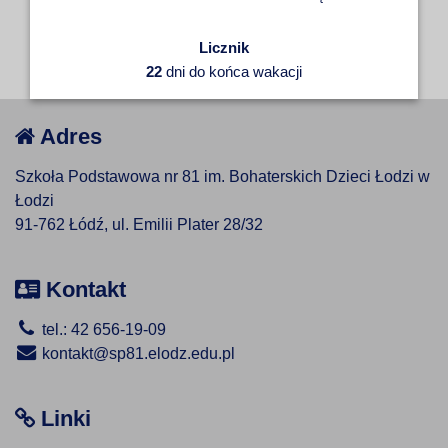
Licznik
22
dni do końca wakacji
Adres
Szkoła Podstawowa nr 81 im. Bohaterskich Dzieci Łodzi w
Łodzi
91-762 Łódź, ul. Emilii Plater 28/32
Kontakt
tel.: 42 656-19-09
kontakt@sp81.elodz.edu.pl
Linki