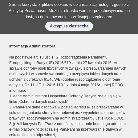
Strona korzysta z plików cookies w celu realizacji usług i zgodnie z
Polityką Prywatności
. Możesz określić warunki przechowywania lub
dostępu do plików cookies w Twojej przeglądarce.
Akceptuję ciasteczka
Informacja Administratora
Na podstawie art. 13 ust. 1 i 2 Rozporządzenia Parlamentu
Europejskiego i Rady (UE) 2016/679 z dnia 27 kwietnia 2016r. w
sprawie ochrony osób fizycznych w związku z przetwarzaniem danych
osobowych i w sprawie swobodnego przepływu takich danych oraz
uchylenia dyrektywy 95/46/WE (ogólne rozporządzenie o ochronie
danych), Dz. U. UE. L. 2016.119.1 z dnia 4 maja 2016r., dalej RODO
informuję:
1. dane Administratora i Inspektora Ochrony Danych znajdują się w
linku „Ochrona danych osobowych”,
2. Pana/Pani dane osobowe w postaci adresu IP, są przetwarzane w
celu udostępniania strony internetowej oraz wypełnienia obowiązków
prawnych spoczywających na administratorze(art.6 ust.1 lit.c RODO),
3. jeżeli korzysta Pan/Pani z odnośnika na stronie będącego adresem
e-mail placówki to zgadza się Pan/Pani na przetwarzanie danych w
celu udzielenia odpowiedzi,