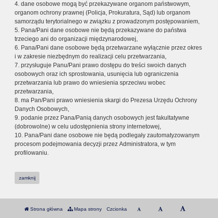
4. dane osobowe mogą być przekazywane organom państwowym,
organom ochrony prawnej (Policja, Prokuratura, Sąd) lub organom
samorządu terytorialnego w związku z prowadzonym postępowaniem,
5. Pana/Pani dane osobowe nie będą przekazywane do państwa
trzeciego ani do organizacji międzynarodowej,
6. Pana/Pani dane osobowe będą przetwarzane wyłącznie przez okres
i w zakresie niezbędnym do realizacji celu przetwarzania,
7. przysługuje Panu/Pani prawo dostępu do treści swoich danych
osobowych oraz ich sprostowania, usunięcia lub ograniczenia
przetwarzania lub prawo do wniesienia sprzeciwu wobec
przetwarzania,
8. ma Pan/Pani prawo wniesienia skargi do Prezesa Urzędu Ochrony
Danych Osobowych,
9. podanie przez Pana/Panią danych osobowych jest fakultatywne
(dobrowolne) w celu udostępnienia strony internetowej,
10. Pana/Pani dane osobowe nie będą podlegały zautomatyzowanym
procesom podejmowania decyzji przez Administratora, w tym
profilowaniu.
zamknij
Strona główna
Mapa strony
Czcionka