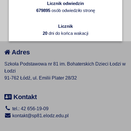
Licznik odwiedzin
679895
osób odwiedziło stronę
Licznik
20
dni do końca wakacji
Adres
Szkoła Podstawowa nr 81 im. Bohaterskich Dzieci Łodzi w
Łodzi
91-762 Łódź, ul. Emilii Plater 28/32
Kontakt
tel.: 42 656-19-09
kontakt@sp81.elodz.edu.pl