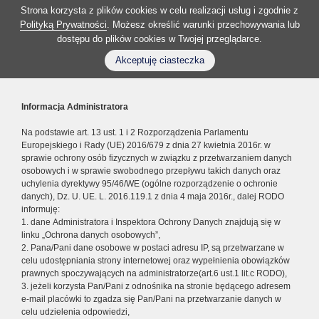
Strona korzysta z plików cookies w celu realizacji usług i zgodnie z
Polityką Prywatności
. Możesz określić warunki przechowywania lub
dostępu do plików cookies w Twojej przeglądarce.
Akceptuję ciasteczka
Informacja Administratora
Na podstawie art. 13 ust. 1 i 2 Rozporządzenia Parlamentu
Europejskiego i Rady (UE) 2016/679 z dnia 27 kwietnia 2016r. w
sprawie ochrony osób fizycznych w związku z przetwarzaniem danych
osobowych i w sprawie swobodnego przepływu takich danych oraz
uchylenia dyrektywy 95/46/WE (ogólne rozporządzenie o ochronie
danych), Dz. U. UE. L. 2016.119.1 z dnia 4 maja 2016r., dalej RODO
informuję:
1. dane Administratora i Inspektora Ochrony Danych znajdują się w
linku „Ochrona danych osobowych”,
2. Pana/Pani dane osobowe w postaci adresu IP, są przetwarzane w
celu udostępniania strony internetowej oraz wypełnienia obowiązków
prawnych spoczywających na administratorze(art.6 ust.1 lit.c RODO),
3. jeżeli korzysta Pan/Pani z odnośnika na stronie będącego adresem
e-mail placówki to zgadza się Pan/Pani na przetwarzanie danych w
celu udzielenia odpowiedzi,