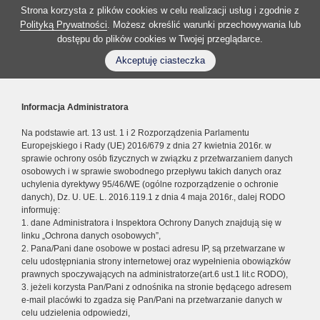
Strona korzysta z plików cookies w celu realizacji usług i zgodnie z
Polityką Prywatności
. Możesz określić warunki przechowywania lub
dostępu do plików cookies w Twojej przeglądarce.
Akceptuję ciasteczka
Informacja Administratora
Na podstawie art. 13 ust. 1 i 2 Rozporządzenia Parlamentu
Europejskiego i Rady (UE) 2016/679 z dnia 27 kwietnia 2016r. w
sprawie ochrony osób fizycznych w związku z przetwarzaniem danych
osobowych i w sprawie swobodnego przepływu takich danych oraz
uchylenia dyrektywy 95/46/WE (ogólne rozporządzenie o ochronie
danych), Dz. U. UE. L. 2016.119.1 z dnia 4 maja 2016r., dalej RODO
informuję:
1. dane Administratora i Inspektora Ochrony Danych znajdują się w
linku „Ochrona danych osobowych”,
2. Pana/Pani dane osobowe w postaci adresu IP, są przetwarzane w
celu udostępniania strony internetowej oraz wypełnienia obowiązków
prawnych spoczywających na administratorze(art.6 ust.1 lit.c RODO),
3. jeżeli korzysta Pan/Pani z odnośnika na stronie będącego adresem
e-mail placówki to zgadza się Pan/Pani na przetwarzanie danych w
celu udzielenia odpowiedzi,