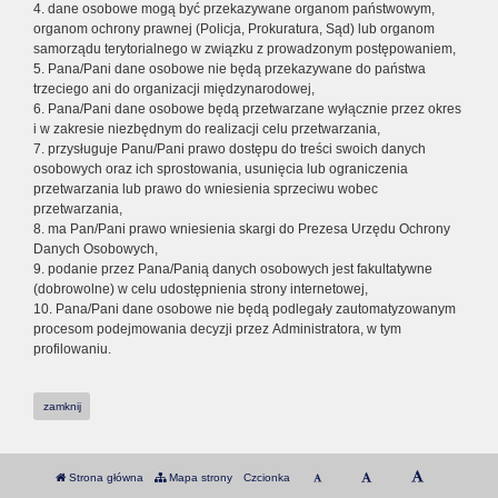
4. dane osobowe mogą być przekazywane organom państwowym,
organom ochrony prawnej (Policja, Prokuratura, Sąd) lub organom
samorządu terytorialnego w związku z prowadzonym postępowaniem,
5. Pana/Pani dane osobowe nie będą przekazywane do państwa
trzeciego ani do organizacji międzynarodowej,
6. Pana/Pani dane osobowe będą przetwarzane wyłącznie przez okres
i w zakresie niezbędnym do realizacji celu przetwarzania,
7. przysługuje Panu/Pani prawo dostępu do treści swoich danych
osobowych oraz ich sprostowania, usunięcia lub ograniczenia
przetwarzania lub prawo do wniesienia sprzeciwu wobec
przetwarzania,
8. ma Pan/Pani prawo wniesienia skargi do Prezesa Urzędu Ochrony
Danych Osobowych,
9. podanie przez Pana/Panią danych osobowych jest fakultatywne
(dobrowolne) w celu udostępnienia strony internetowej,
10. Pana/Pani dane osobowe nie będą podlegały zautomatyzowanym
procesom podejmowania decyzji przez Administratora, w tym
profilowaniu.
zamknij
Strona główna
Mapa strony
Czcionka