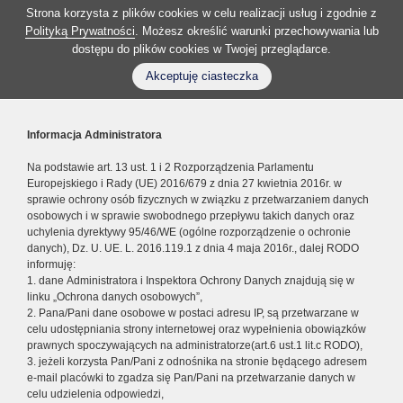
Strona korzysta z plików cookies w celu realizacji usług i zgodnie z
Polityką Prywatności
. Możesz określić warunki przechowywania lub
dostępu do plików cookies w Twojej przeglądarce.
Akceptuję ciasteczka
Informacja Administratora
Na podstawie art. 13 ust. 1 i 2 Rozporządzenia Parlamentu
Europejskiego i Rady (UE) 2016/679 z dnia 27 kwietnia 2016r. w
sprawie ochrony osób fizycznych w związku z przetwarzaniem danych
osobowych i w sprawie swobodnego przepływu takich danych oraz
uchylenia dyrektywy 95/46/WE (ogólne rozporządzenie o ochronie
danych), Dz. U. UE. L. 2016.119.1 z dnia 4 maja 2016r., dalej RODO
informuję:
1. dane Administratora i Inspektora Ochrony Danych znajdują się w
linku „Ochrona danych osobowych”,
2. Pana/Pani dane osobowe w postaci adresu IP, są przetwarzane w
celu udostępniania strony internetowej oraz wypełnienia obowiązków
prawnych spoczywających na administratorze(art.6 ust.1 lit.c RODO),
3. jeżeli korzysta Pan/Pani z odnośnika na stronie będącego adresem
e-mail placówki to zgadza się Pan/Pani na przetwarzanie danych w
celu udzielenia odpowiedzi,