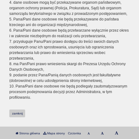
4. dane osobowe mogą być przekazywane organom państwowym,
organom ochrony prawnej (Policja, Prokuratura, Sąd) lub organom
samorządu terytorialnego w związku z prowadzonym postępowaniem,
5. Pana/Pani dane osobowe nie będą przekazywane do państwa
trzeciego ani do organizacji międzynarodowej,
6. Pana/Pani dane osobowe będą przetwarzane wyłącznie przez okres
i w zakresie niezbędnym do realizacji celu przetwarzania,
7. przysługuje Panu/Pani prawo dostępu do treści swoich danych
osobowych oraz ich sprostowania, usunięcia lub ograniczenia
przetwarzania lub prawo do wniesienia sprzeciwu wobec
przetwarzania,
8. ma Pan/Pani prawo wniesienia skargi do Prezesa Urzędu Ochrony
Danych Osobowych,
9. podanie przez Pana/Panią danych osobowych jest fakultatywne
(dobrowolne) w celu udostępnienia strony internetowej,
10. Pana/Pani dane osobowe nie będą podlegały zautomatyzowanym
procesom podejmowania decyzji przez Administratora, w tym
profilowaniu.
zamknij
Strona główna
Mapa strony
Czcionka