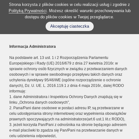
Strona korzysta z plików cookies w celu realizacji usług i zgodnie z
Polityką Prywatności
. Możesz określić warunki przechowywania lub
dostępu do plików cookies w Twojej przeglądarce.
Akceptuję ciasteczka
Informacja Administratora
Na podstawie art. 13 ust. 1 i 2 Rozporządzenia Parlamentu
Europejskiego i Rady (UE) 2016/679 z dnia 27 kwietnia 2016r. w
sprawie ochrony osób fizycznych w związku z przetwarzaniem danych
osobowych i w sprawie swobodnego przepływu takich danych oraz
uchylenia dyrektywy 95/46/WE (ogólne rozporządzenie o ochronie
danych), Dz. U. UE. L. 2016.119.1 z dnia 4 maja 2016r., dalej RODO
informuję:
1. dane Administratora i Inspektora Ochrony Danych znajdują się w
linku „Ochrona danych osobowych”,
2. Pana/Pani dane osobowe w postaci adresu IP, są przetwarzane w
celu udostępniania strony internetowej oraz wypełnienia obowiązków
prawnych spoczywających na administratorze(art.6 ust.1 lit.c RODO),
3. jeżeli korzysta Pan/Pani z odnośnika na stronie będącego adresem
e-mail placówki to zgadza się Pan/Pani na przetwarzanie danych w
celu udzielenia odpowiedzi,