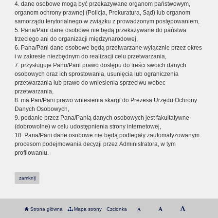
4. dane osobowe mogą być przekazywane organom państwowym,
organom ochrony prawnej (Policja, Prokuratura, Sąd) lub organom
samorządu terytorialnego w związku z prowadzonym postępowaniem,
5. Pana/Pani dane osobowe nie będą przekazywane do państwa
trzeciego ani do organizacji międzynarodowej,
6. Pana/Pani dane osobowe będą przetwarzane wyłącznie przez okres
i w zakresie niezbędnym do realizacji celu przetwarzania,
7. przysługuje Panu/Pani prawo dostępu do treści swoich danych
osobowych oraz ich sprostowania, usunięcia lub ograniczenia
przetwarzania lub prawo do wniesienia sprzeciwu wobec
przetwarzania,
8. ma Pan/Pani prawo wniesienia skargi do Prezesa Urzędu Ochrony
Danych Osobowych,
9. podanie przez Pana/Panią danych osobowych jest fakultatywne
(dobrowolne) w celu udostępnienia strony internetowej,
10. Pana/Pani dane osobowe nie będą podlegały zautomatyzowanym
procesom podejmowania decyzji przez Administratora, w tym
profilowaniu.
zamknij
Strona główna
Mapa strony
Czcionka