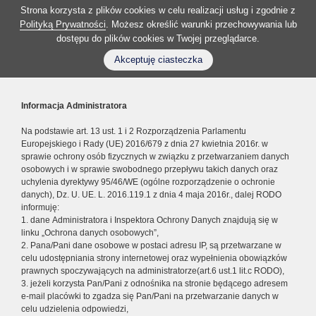
Strona korzysta z plików cookies w celu realizacji usług i zgodnie z
Polityką Prywatności
. Możesz określić warunki przechowywania lub
dostępu do plików cookies w Twojej przeglądarce.
Akceptuję ciasteczka
Informacja Administratora
Na podstawie art. 13 ust. 1 i 2 Rozporządzenia Parlamentu
Europejskiego i Rady (UE) 2016/679 z dnia 27 kwietnia 2016r. w
sprawie ochrony osób fizycznych w związku z przetwarzaniem danych
osobowych i w sprawie swobodnego przepływu takich danych oraz
uchylenia dyrektywy 95/46/WE (ogólne rozporządzenie o ochronie
danych), Dz. U. UE. L. 2016.119.1 z dnia 4 maja 2016r., dalej RODO
informuję:
1. dane Administratora i Inspektora Ochrony Danych znajdują się w
linku „Ochrona danych osobowych”,
2. Pana/Pani dane osobowe w postaci adresu IP, są przetwarzane w
celu udostępniania strony internetowej oraz wypełnienia obowiązków
prawnych spoczywających na administratorze(art.6 ust.1 lit.c RODO),
3. jeżeli korzysta Pan/Pani z odnośnika na stronie będącego adresem
e-mail placówki to zgadza się Pan/Pani na przetwarzanie danych w
celu udzielenia odpowiedzi,