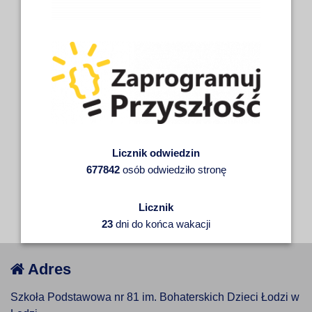
Licznik odwiedzin
677842
osób odwiedziło stronę
Licznik
23
dni do końca wakacji
Adres
Szkoła Podstawowa nr 81 im. Bohaterskich Dzieci Łodzi w