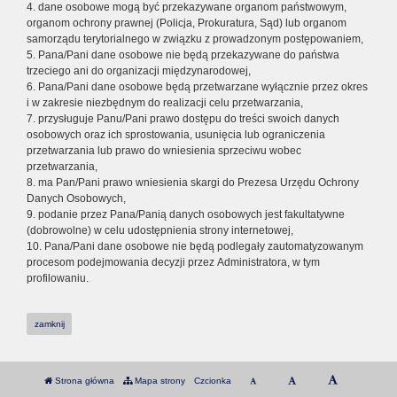
4. dane osobowe mogą być przekazywane organom państwowym,
organom ochrony prawnej (Policja, Prokuratura, Sąd) lub organom
samorządu terytorialnego w związku z prowadzonym postępowaniem,
5. Pana/Pani dane osobowe nie będą przekazywane do państwa
trzeciego ani do organizacji międzynarodowej,
6. Pana/Pani dane osobowe będą przetwarzane wyłącznie przez okres
i w zakresie niezbędnym do realizacji celu przetwarzania,
7. przysługuje Panu/Pani prawo dostępu do treści swoich danych
osobowych oraz ich sprostowania, usunięcia lub ograniczenia
przetwarzania lub prawo do wniesienia sprzeciwu wobec
przetwarzania,
8. ma Pan/Pani prawo wniesienia skargi do Prezesa Urzędu Ochrony
Danych Osobowych,
9. podanie przez Pana/Panią danych osobowych jest fakultatywne
(dobrowolne) w celu udostępnienia strony internetowej,
10. Pana/Pani dane osobowe nie będą podlegały zautomatyzowanym
procesom podejmowania decyzji przez Administratora, w tym
profilowaniu.
zamknij
Strona główna
Mapa strony
Czcionka