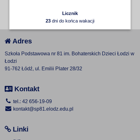
Licznik
23
dni do końca wakacji
Adres
Szkoła Podstawowa nr 81 im. Bohaterskich Dzieci Łodzi w
Łodzi
91-762 Łódź, ul. Emilii Plater 28/32
Kontakt
tel.: 42 656-19-09
kontakt@sp81.elodz.edu.pl
Linki