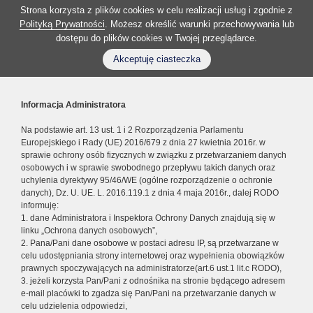
Strona korzysta z plików cookies w celu realizacji usług i zgodnie z
Polityką Prywatności
. Możesz określić warunki przechowywania lub
dostępu do plików cookies w Twojej przeglądarce.
Akceptuję ciasteczka
Informacja Administratora
Na podstawie art. 13 ust. 1 i 2 Rozporządzenia Parlamentu
Europejskiego i Rady (UE) 2016/679 z dnia 27 kwietnia 2016r. w
sprawie ochrony osób fizycznych w związku z przetwarzaniem danych
osobowych i w sprawie swobodnego przepływu takich danych oraz
uchylenia dyrektywy 95/46/WE (ogólne rozporządzenie o ochronie
danych), Dz. U. UE. L. 2016.119.1 z dnia 4 maja 2016r., dalej RODO
informuję:
1. dane Administratora i Inspektora Ochrony Danych znajdują się w
linku „Ochrona danych osobowych”,
2. Pana/Pani dane osobowe w postaci adresu IP, są przetwarzane w
celu udostępniania strony internetowej oraz wypełnienia obowiązków
prawnych spoczywających na administratorze(art.6 ust.1 lit.c RODO),
3. jeżeli korzysta Pan/Pani z odnośnika na stronie będącego adresem
e-mail placówki to zgadza się Pan/Pani na przetwarzanie danych w
celu udzielenia odpowiedzi,