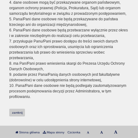
4. dane osobowe mogą być przekazywane organom państwowym,
organom ochrony prawnej (Policja, Prokuratura, Sąd) lub organom
samorządu terytorialnego w związku z prowadzonym postępowaniem,
5. Pana/Pani dane osobowe nie będą przekazywane do państwa
trzeciego ani do organizacji międzynarodowej,
6. Pana/Pani dane osobowe będą przetwarzane wyłącznie przez okres
i w zakresie niezbędnym do realizacji celu przetwarzania,
7. przysługuje Panu/Pani prawo dostępu do treści swoich danych
osobowych oraz ich sprostowania, usunięcia lub ograniczenia
przetwarzania lub prawo do wniesienia sprzeciwu wobec
przetwarzania,
8. ma Pan/Pani prawo wniesienia skargi do Prezesa Urzędu Ochrony
Danych Osobowych,
9. podanie przez Pana/Panią danych osobowych jest fakultatywne
(dobrowolne) w celu udostępnienia strony internetowej,
10. Pana/Pani dane osobowe nie będą podlegały zautomatyzowanym
procesom podejmowania decyzji przez Administratora, w tym
profilowaniu.
zamknij
Strona główna
Mapa strony
Czcionka