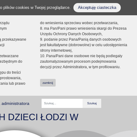
o plików cookies w Twojej przeglądarce.
Akceptuję ciasteczka
orządu
do wniesienia sprzeciwu wobec przetwarzania,
onym
8. ma Pan/Pani prawo wniesienia skargi do Prezesa
Urzędu Ochrony Danych Osobowych,
dą przekazywane
9. podanie przez Pana/Panią danych osobowych
cji
jest fakultatywne (dobrowolne) w celu udostępnienia
strony internetowej,
zetwarzane
10. Pana/Pani dane osobowe nie będą podlegały
niezbędnym do
zautomatyzowanym procesom podejmowania
decyzji przez Administratora, w tym profilowaniu.
ępu do treści
prostowania,
zamknij
zania lub prawo
 administratora
Fraza
H DZIECI ŁODZI W