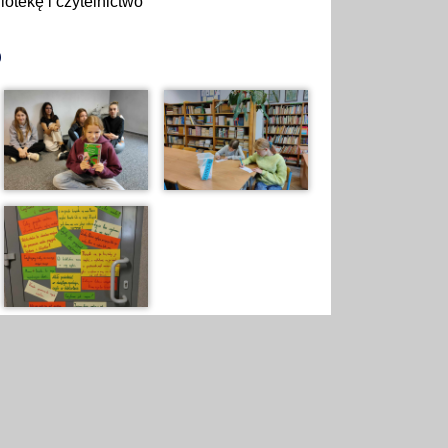
otekę i czytelnictwo
o