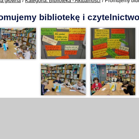
na główna
Kategoria: Biblioteka - Aktualności
Promujemy bibli
omujemy bibliotekę i czytelnictw