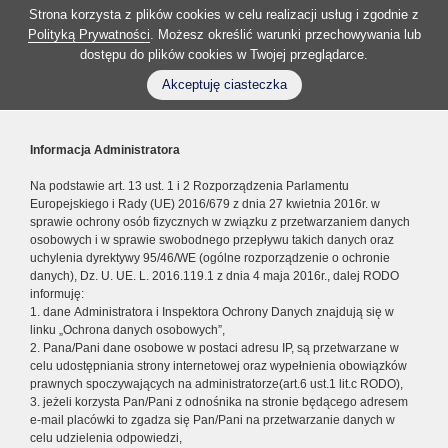
Strona korzysta z plików cookies w celu realizacji usług i zgodnie z
Polityką Prywatności
. Możesz określić warunki przechowywania lub
dostępu do plików cookies w Twojej przeglądarce.
Akceptuję ciasteczka
Informacja Administratora
Na podstawie art. 13 ust. 1 i 2 Rozporządzenia Parlamentu
Europejskiego i Rady (UE) 2016/679 z dnia 27 kwietnia 2016r. w
sprawie ochrony osób fizycznych w związku z przetwarzaniem danych
osobowych i w sprawie swobodnego przepływu takich danych oraz
uchylenia dyrektywy 95/46/WE (ogólne rozporządzenie o ochronie
danych), Dz. U. UE. L. 2016.119.1 z dnia 4 maja 2016r., dalej RODO
informuję:
1. dane Administratora i Inspektora Ochrony Danych znajdują się w
linku „Ochrona danych osobowych”,
2. Pana/Pani dane osobowe w postaci adresu IP, są przetwarzane w
celu udostępniania strony internetowej oraz wypełnienia obowiązków
prawnych spoczywających na administratorze(art.6 ust.1 lit.c RODO),
3. jeżeli korzysta Pan/Pani z odnośnika na stronie będącego adresem
e-mail placówki to zgadza się Pan/Pani na przetwarzanie danych w
celu udzielenia odpowiedzi,