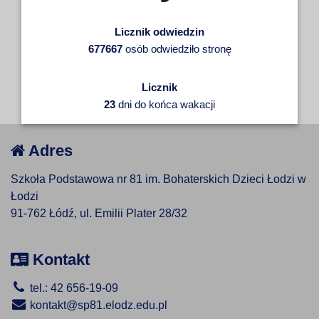
Licznik odwiedzin
677667
osób odwiedziło stronę
Licznik
23
dni do końca wakacji
Adres
Szkoła Podstawowa nr 81 im. Bohaterskich Dzieci Łodzi w
Łodzi
91-762 Łódź, ul. Emilii Plater 28/32
Kontakt
tel.: 42 656-19-09
kontakt@sp81.elodz.edu.pl