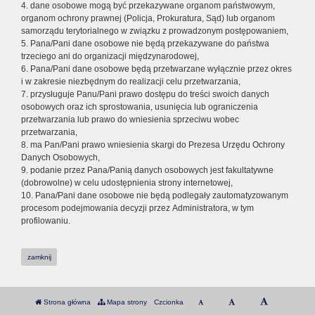
4. dane osobowe mogą być przekazywane organom państwowym,
organom ochrony prawnej (Policja, Prokuratura, Sąd) lub organom
samorządu terytorialnego w związku z prowadzonym postępowaniem,
5. Pana/Pani dane osobowe nie będą przekazywane do państwa
trzeciego ani do organizacji międzynarodowej,
6. Pana/Pani dane osobowe będą przetwarzane wyłącznie przez okres
i w zakresie niezbędnym do realizacji celu przetwarzania,
7. przysługuje Panu/Pani prawo dostępu do treści swoich danych
osobowych oraz ich sprostowania, usunięcia lub ograniczenia
przetwarzania lub prawo do wniesienia sprzeciwu wobec
przetwarzania,
8. ma Pan/Pani prawo wniesienia skargi do Prezesa Urzędu Ochrony
Danych Osobowych,
9. podanie przez Pana/Panią danych osobowych jest fakultatywne
(dobrowolne) w celu udostępnienia strony internetowej,
10. Pana/Pani dane osobowe nie będą podlegały zautomatyzowanym
procesom podejmowania decyzji przez Administratora, w tym
profilowaniu.
zamknij
Strona główna
Mapa strony
Czcionka