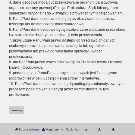
4. dane osobowe mogą być przekazywane organom państwowym,
organom ochrony prawnej (Policja, Prokuratura, Sąd) lub organom
samorządu terytorialnego w związku z prowadzonym postępowaniem,
5. Pana/Pani dane osobowe nie będą przekazywane do państwa
trzeciego ani do organizacji międzynarodowej,
6. Pana/Pani dane osobowe będą przetwarzane wyłącznie przez okres
i w zakresie niezbędnym do realizacji celu przetwarzania,
7. przysługuje Panu/Pani prawo dostępu do treści swoich danych
osobowych oraz ich sprostowania, usunięcia lub ograniczenia
przetwarzania lub prawo do wniesienia sprzeciwu wobec
przetwarzania,
8. ma Pan/Pani prawo wniesienia skargi do Prezesa Urzędu Ochrony
Danych Osobowych,
9. podanie przez Pana/Panią danych osobowych jest fakultatywne
(dobrowolne) w celu udostępnienia strony internetowej,
10. Pana/Pani dane osobowe nie będą podlegały zautomatyzowanym
procesom podejmowania decyzji przez Administratora, w tym
profilowaniu.
zamknij
Strona główna
Mapa strony
Czcionka