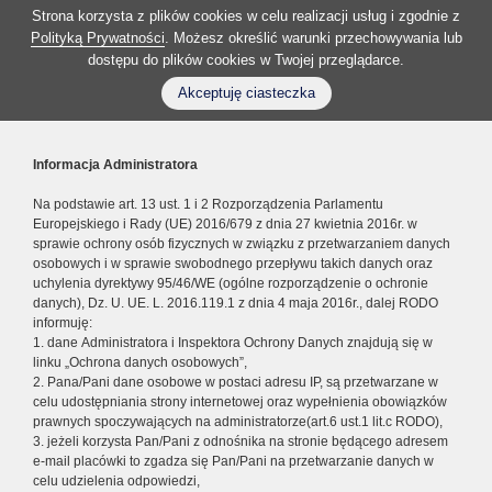
Strona korzysta z plików cookies w celu realizacji usług i zgodnie z
Polityką Prywatności
. Możesz określić warunki przechowywania lub
dostępu do plików cookies w Twojej przeglądarce.
Akceptuję ciasteczka
Informacja Administratora
Na podstawie art. 13 ust. 1 i 2 Rozporządzenia Parlamentu
Europejskiego i Rady (UE) 2016/679 z dnia 27 kwietnia 2016r. w
sprawie ochrony osób fizycznych w związku z przetwarzaniem danych
osobowych i w sprawie swobodnego przepływu takich danych oraz
uchylenia dyrektywy 95/46/WE (ogólne rozporządzenie o ochronie
danych), Dz. U. UE. L. 2016.119.1 z dnia 4 maja 2016r., dalej RODO
informuję:
1. dane Administratora i Inspektora Ochrony Danych znajdują się w
linku „Ochrona danych osobowych”,
2. Pana/Pani dane osobowe w postaci adresu IP, są przetwarzane w
celu udostępniania strony internetowej oraz wypełnienia obowiązków
prawnych spoczywających na administratorze(art.6 ust.1 lit.c RODO),
3. jeżeli korzysta Pan/Pani z odnośnika na stronie będącego adresem
e-mail placówki to zgadza się Pan/Pani na przetwarzanie danych w
celu udzielenia odpowiedzi,