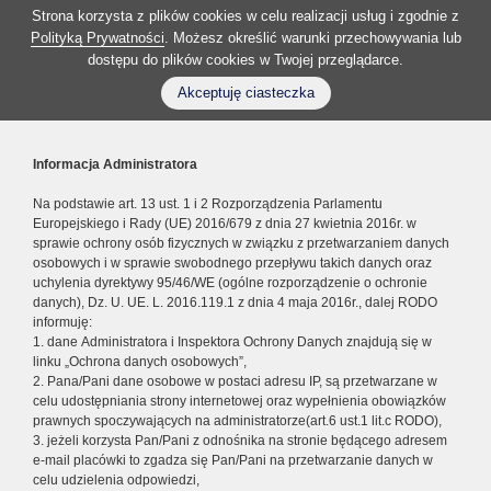
Strona korzysta z plików cookies w celu realizacji usług i zgodnie z
Polityką Prywatności
. Możesz określić warunki przechowywania lub
dostępu do plików cookies w Twojej przeglądarce.
Akceptuję ciasteczka
Informacja Administratora
Na podstawie art. 13 ust. 1 i 2 Rozporządzenia Parlamentu
Europejskiego i Rady (UE) 2016/679 z dnia 27 kwietnia 2016r. w
sprawie ochrony osób fizycznych w związku z przetwarzaniem danych
osobowych i w sprawie swobodnego przepływu takich danych oraz
uchylenia dyrektywy 95/46/WE (ogólne rozporządzenie o ochronie
danych), Dz. U. UE. L. 2016.119.1 z dnia 4 maja 2016r., dalej RODO
informuję:
1. dane Administratora i Inspektora Ochrony Danych znajdują się w
linku „Ochrona danych osobowych”,
2. Pana/Pani dane osobowe w postaci adresu IP, są przetwarzane w
celu udostępniania strony internetowej oraz wypełnienia obowiązków
prawnych spoczywających na administratorze(art.6 ust.1 lit.c RODO),
3. jeżeli korzysta Pan/Pani z odnośnika na stronie będącego adresem
e-mail placówki to zgadza się Pan/Pani na przetwarzanie danych w
celu udzielenia odpowiedzi,