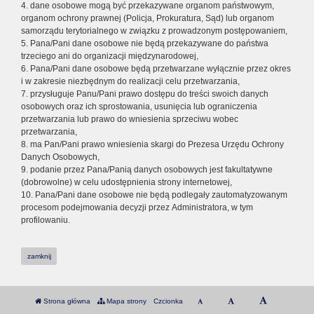
4. dane osobowe mogą być przekazywane organom państwowym,
organom ochrony prawnej (Policja, Prokuratura, Sąd) lub organom
samorządu terytorialnego w związku z prowadzonym postępowaniem,
5. Pana/Pani dane osobowe nie będą przekazywane do państwa
trzeciego ani do organizacji międzynarodowej,
6. Pana/Pani dane osobowe będą przetwarzane wyłącznie przez okres
i w zakresie niezbędnym do realizacji celu przetwarzania,
7. przysługuje Panu/Pani prawo dostępu do treści swoich danych
osobowych oraz ich sprostowania, usunięcia lub ograniczenia
przetwarzania lub prawo do wniesienia sprzeciwu wobec
przetwarzania,
8. ma Pan/Pani prawo wniesienia skargi do Prezesa Urzędu Ochrony
Danych Osobowych,
9. podanie przez Pana/Panią danych osobowych jest fakultatywne
(dobrowolne) w celu udostępnienia strony internetowej,
10. Pana/Pani dane osobowe nie będą podlegały zautomatyzowanym
procesom podejmowania decyzji przez Administratora, w tym
profilowaniu.
zamknij
Strona główna
Mapa strony
Czcionka