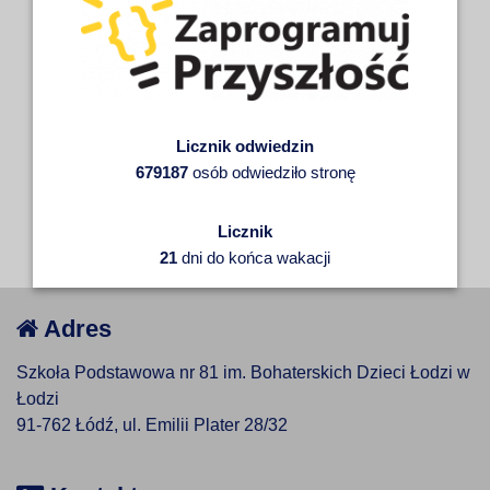
Licznik odwiedzin
679187
osób odwiedziło stronę
Licznik
21
dni do końca wakacji
Adres
Szkoła Podstawowa nr 81 im. Bohaterskich Dzieci Łodzi w
Łodzi
91-762 Łódź, ul. Emilii Plater 28/32