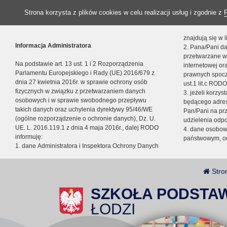
Strona korzysta z plików cookies w celu realizacji usług i zgodnie z
znajdują się w
Informacja Administratora
2. Pana/Pani da
przetwarzane w
Na podstawie art. 13 ust. 1 i 2 Rozporządzenia
internetowej o
Parlamentu Europejskiego i Rady (UE) 2016/679 z
prawnych spocz
dnia 27 kwietnia 2016r. w sprawie ochrony osób
ust.1 lit.c RODO
fizycznych w związku z przetwarzaniem danych
3. jeżeli korzy
osobowych i w sprawie swobodnego przepływu
będącego adres
takich danych oraz uchylenia dyrektywy 95/46/WE
Pan/Pani na pr
(ogólne rozporządzenie o ochronie danych), Dz. U.
udzielenia odp
UE. L. 2016.119.1 z dnia 4 maja 2016r., dalej RODO
4. dane osobo
informuję:
państwowym, or
1. dane Administratora i Inspektora Ochrony Danych
Stro
SZKOŁA PODSTA
ŁODZI