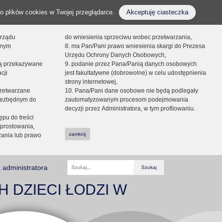
o plików cookies w Twojej przeglądarce.
Akceptuję ciasteczka
orządu
do wniesienia sprzeciwu wobec przetwarzania,
onym
8. ma Pan/Pani prawo wniesienia skargi do Prezesa
Urzędu Ochrony Danych Osobowych,
dą przekazywane
9. podanie przez Pana/Panią danych osobowych
cji
jest fakultatywne (dobrowolne) w celu udostępnienia
strony internetowej,
zetwarzane
10. Pana/Pani dane osobowe nie będą podlegały
niezbędnym do
zautomatyzowanym procesom podejmowania
decyzji przez Administratora, w tym profilowaniu.
ępu do treści
prostowania,
zamknij
zania lub prawo
 administratora
Fraza
H DZIECI ŁODZI W