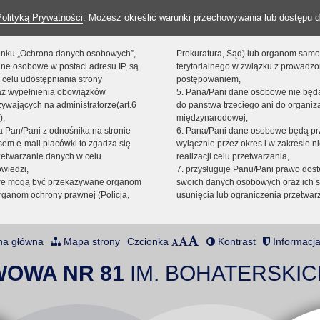
Polityką Prywatności
. Możesz określić warunki przechowywania lub dostępu d
 linku „Ochrona danych osobowych”,
Prokuratura, Sąd) lub organom sam
ne osobowe w postaci adresu IP, są
terytorialnego w związku z prowadz
 celu udostępniania strony
postępowaniem,
raz wypełnienia obowiązków
5. Pana/Pani dane osobowe nie bę
ywających na administratorze(art.6
do państwa trzeciego ani do organiza
),
międzynarodowej,
sta Pan/Pani z odnośnika na stronie
6. Pana/Pani dane osobowe będą pr
em e-mail placówki to zgadza się
wyłącznie przez okres i w zakresie 
zetwarzanie danych w celu
realizacji celu przetwarzania,
owiedzi,
7. przysługuje Panu/Pani prawo dost
we mogą być przekazywane organom
swoich danych osobowych oraz ich s
ganom ochrony prawnej (Policja,
usunięcia lub ograniczenia przetwar
na główna
Mapa strony
Czcionka
Kontrast
Informacja
WOWA NR 81
IM. BOHATERSKIC