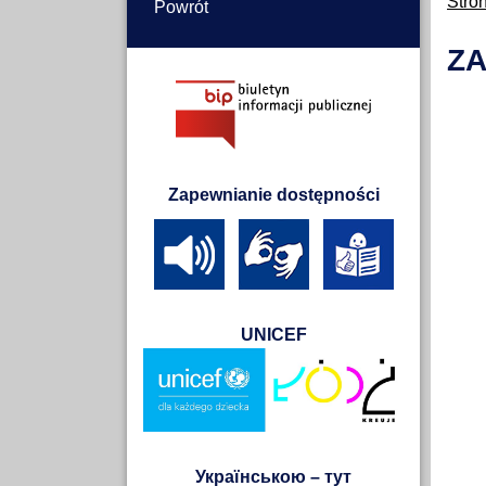
Stro
Powrót
ZA
Zapewnianie dostępności
UNICEF
Українською – тут