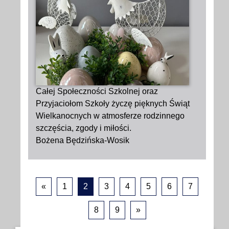
Całej Społeczności Szkolnej oraz
Przyjaciołom Szkoły życzę pięknych Świąt
Wielkanocnych w atmosferze rodzinnego
szczęścia, zgody i miłości.
Bożena Będzińska-Wosik
«
1
2
3
4
5
6
7
8
9
»