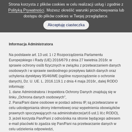
Strona korzysta z plików cookies w celu realizacji usług i zgodnie z
Polityką Prywatności
. Możesz określić warunki przechowywania lub
dostępu do plików cookies w Twojej przeglądarce.
Akceptuję ciasteczka
Informacja Administratora
Na podstawie art. 13 ust. 1 i 2 Rozporządzenia Parlamentu
Europejskiego i Rady (UE) 2016/679 z dnia 27 kwietnia 2016r. w
sprawie ochrony osób fizycznych w związku z przetwarzaniem danych
osobowych i w sprawie swobodnego przepływu takich danych oraz
uchylenia dyrektywy 95/46/WE (ogólne rozporządzenie o ochronie
danych), Dz. U. UE. L. 2016.119.1 z dnia 4 maja 2016r., dalej RODO
informuję:
1. dane Administratora i Inspektora Ochrony Danych znajdują się w
linku „Ochrona danych osobowych”,
2. Pana/Pani dane osobowe w postaci adresu IP, są przetwarzane w
celu udostępniania strony internetowej oraz wypełnienia obowiązków
prawnych spoczywających na administratorze(art.6 ust.1 lit.c RODO),
3. jeżeli korzysta Pan/Pani z odnośnika na stronie będącego adresem
e-mail placówki to zgadza się Pan/Pani na przetwarzanie danych w
celu udzielenia odpowiedzi,