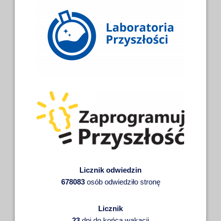
Licznik odwiedzin
678083
osób odwiedziło stronę
Licznik
23
dni do końca wakacji