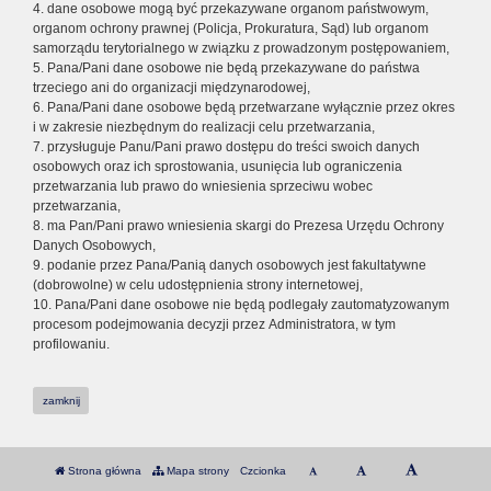
4. dane osobowe mogą być przekazywane organom państwowym,
organom ochrony prawnej (Policja, Prokuratura, Sąd) lub organom
samorządu terytorialnego w związku z prowadzonym postępowaniem,
5. Pana/Pani dane osobowe nie będą przekazywane do państwa
trzeciego ani do organizacji międzynarodowej,
6. Pana/Pani dane osobowe będą przetwarzane wyłącznie przez okres
i w zakresie niezbędnym do realizacji celu przetwarzania,
7. przysługuje Panu/Pani prawo dostępu do treści swoich danych
osobowych oraz ich sprostowania, usunięcia lub ograniczenia
przetwarzania lub prawo do wniesienia sprzeciwu wobec
przetwarzania,
8. ma Pan/Pani prawo wniesienia skargi do Prezesa Urzędu Ochrony
Danych Osobowych,
9. podanie przez Pana/Panią danych osobowych jest fakultatywne
(dobrowolne) w celu udostępnienia strony internetowej,
10. Pana/Pani dane osobowe nie będą podlegały zautomatyzowanym
procesom podejmowania decyzji przez Administratora, w tym
profilowaniu.
zamknij
Strona główna
Mapa strony
Czcionka