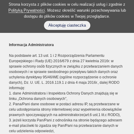
Strona korzysta z plików cookies w celu realizacji usług i zgodnie z
Polityką Prywatności
. Możesz określić warunki przechowywania lub
dostępu do plików cookies w Twojej przeglądarce.
Akceptuję ciasteczka
Informacja Administratora
Na podstawie art. 13 ust. 1 i 2 Rozporządzenia Parlamentu
Europejskiego i Rady (UE) 2016/679 z dnia 27 kwietnia 2016r. w
sprawie ochrony osób fizycznych w związku z przetwarzaniem danych
osobowych i w sprawie swobodnego przepływu takich danych oraz
uchylenia dyrektywy 95/46/WE (ogólne rozporządzenie o ochronie
danych), Dz. U. UE. L. 2016.119.1 z dnia 4 maja 2016r., dalej RODO
informuję:
1. dane Administratora i Inspektora Ochrony Danych znajdują się w
linku „Ochrona danych osobowych”,
2. Pana/Pani dane osobowe w postaci adresu IP, są przetwarzane w
celu udostępniania strony internetowej oraz wypełnienia obowiązków
prawnych spoczywających na administratorze(art.6 ust.1 lit.c RODO),
3. jeżeli korzysta Pan/Pani z odnośnika na stronie będącego adresem
e-mail placówki to zgadza się Pan/Pani na przetwarzanie danych w
celu udzielenia odpowiedzi,