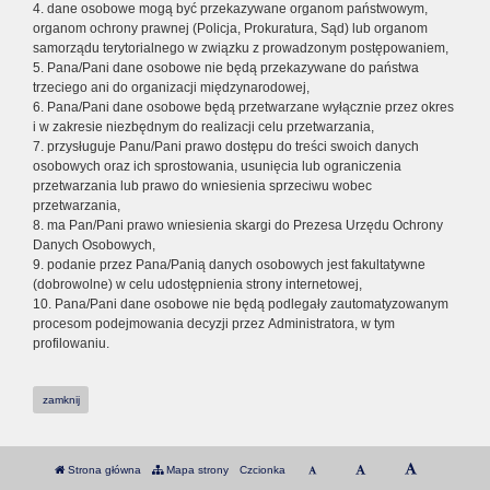
4. dane osobowe mogą być przekazywane organom państwowym,
organom ochrony prawnej (Policja, Prokuratura, Sąd) lub organom
samorządu terytorialnego w związku z prowadzonym postępowaniem,
5. Pana/Pani dane osobowe nie będą przekazywane do państwa
trzeciego ani do organizacji międzynarodowej,
6. Pana/Pani dane osobowe będą przetwarzane wyłącznie przez okres
i w zakresie niezbędnym do realizacji celu przetwarzania,
7. przysługuje Panu/Pani prawo dostępu do treści swoich danych
osobowych oraz ich sprostowania, usunięcia lub ograniczenia
przetwarzania lub prawo do wniesienia sprzeciwu wobec
przetwarzania,
8. ma Pan/Pani prawo wniesienia skargi do Prezesa Urzędu Ochrony
Danych Osobowych,
9. podanie przez Pana/Panią danych osobowych jest fakultatywne
(dobrowolne) w celu udostępnienia strony internetowej,
10. Pana/Pani dane osobowe nie będą podlegały zautomatyzowanym
procesom podejmowania decyzji przez Administratora, w tym
profilowaniu.
zamknij
Strona główna
Mapa strony
Czcionka