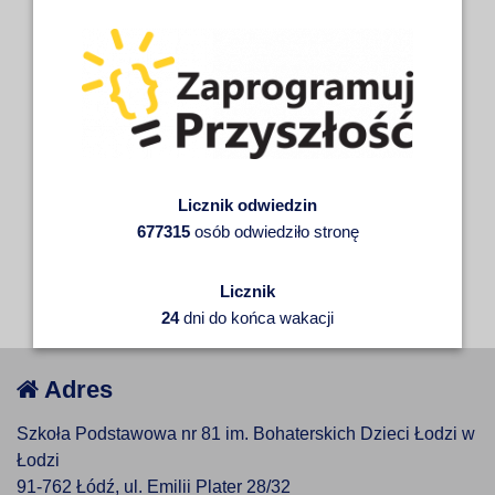
Licznik odwiedzin
677315
osób odwiedziło stronę
Licznik
24
dni do końca wakacji
Adres
Szkoła Podstawowa nr 81 im. Bohaterskich Dzieci Łodzi w
Łodzi
91-762 Łódź, ul. Emilii Plater 28/32